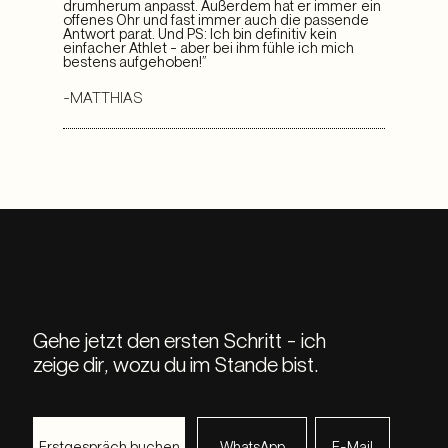
drumherum anpasst. Außerdem hat er immer ein
offenes Ohr und fast immer auch die passende
Antwort parat. Und PS: Ich bin definitiv kein
einfacher Athlet – aber bei ihm fühle ich mich
bestens aufgehoben!”
-MATTHIAS
Gehe jetzt den ersten Schritt - ich
zeige dir, wozu du im Stande bist.
Erstgespräch buchen
WhatsApp
E-Mail