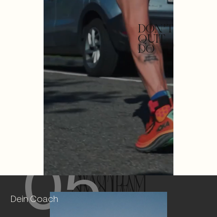
DO
N'T
QU
IT
DO
N'T
QU
05
SYSTEM
ENDEN
Dein Coach