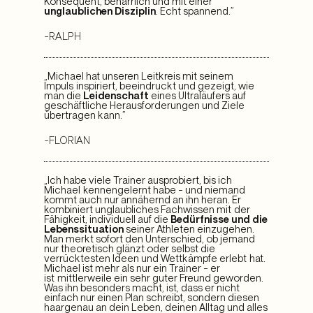
Konsequent, beharrlich und mit einer
unglaublichen Disziplin
. Echt spannend.”
–RALPH
„Michael hat unseren Leitkreis mit seinem
Impuls inspiriert, beeindruckt und gezeigt, wie
man die
Leidenschaft
eines Ultraläufers auf
geschäftliche Herausforderungen und Ziele
übertragen kann.”
-FLORIAN
„Ich habe viele Trainer ausprobiert, bis ich
Michael kennengelernt habe – und niemand
kommt auch nur annähernd an ihn heran. Er
kombiniert unglaubliches Fachwissen mit der
Fähigkeit, individuell auf die
Bedürfnisse und die
Lebenssituation
seiner Athleten einzugehen.
Man merkt sofort den Unterschied, ob jemand
nur theoretisch glänzt oder selbst die
verrücktesten Ideen und Wettkämpfe erlebt hat.
Michael ist mehr als nur ein Trainer – er
ist mittlerweile ein sehr guter Freund geworden.
Was ihn besonders macht, ist, dass er nicht
einfach nur einen Plan schreibt, sondern diesen
haargenau an dein Leben, deinen Alltag und alles