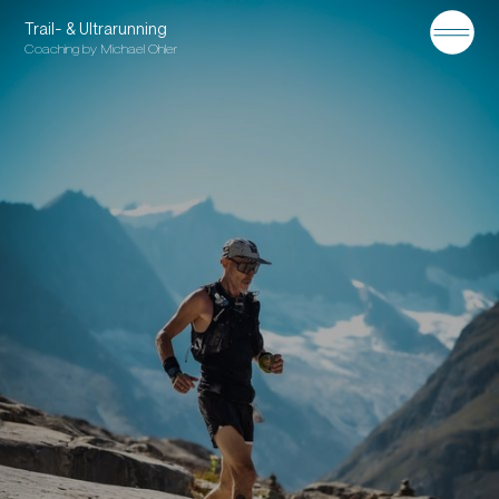
Home
Trail- & Ultrarunning
Coaching by Michael Ohler
Contact
About Me
Close
YouTube
Facebook
Instagram
LinkedIn