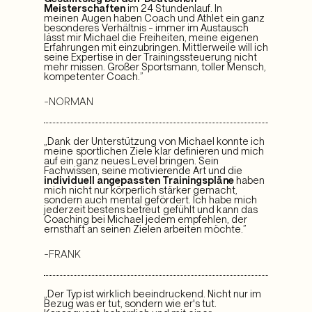
Meisterschaften
im 24 Stundenlauf. In
meinen Augen haben Coach und Athlet ein ganz
besonderes Verhältnis – immer im Austausch
lässt mir Michael die Freiheiten, meine eigenen
Erfahrungen mit einzubringen. Mittlerweile will ich
seine Expertise in der Trainingssteuerung nicht
mehr missen. Großer Sportsmann, toller Mensch,
kompetenter Coach.”
-NORMAN
„Dank der Unterstützung von Michael konnte ich
meine sportlichen Ziele klar definieren und mich
auf ein ganz neues Level bringen. Sein
Fachwissen, seine motivierende Art und die
individuell angepassten Trainingspläne
haben
mich nicht nur körperlich stärker gemacht,
sondern auch mental gefördert. Ich habe mich
jederzeit bestens betreut gefühlt und kann das
Coaching bei Michael jedem empfehlen, der
ernsthaft an seinen Zielen arbeiten möchte.”
–FRANK
„Der Typ ist wirklich beeindruckend. Nicht nur im
Bezug was er tut, sondern wie er's tut.