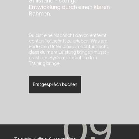
Stillstand - stetige
Entwicklung durch einen klaren
Rahmen.
Du bist eine Nachricht davon entfernt,
echten Fortschritt zu erleben. Was am
Ende den Unterschied macht, ist nicht,
dass du mehr Leistung bringen musst -
es ist das System, das ich in dein
Training bringe.
Erstgespräch buchen
09